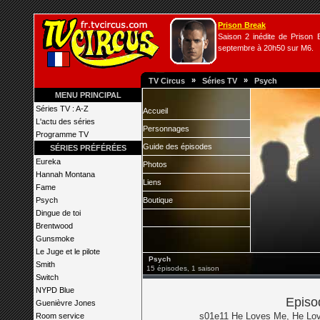
Prison Break
Saison 2 inédite de Prison B
septembre à 20h50 sur M6.
»
»
TV Circus
Séries TV
Psych
MENU PRINCIPAL
Séries TV : A-Z
Accueil
L'actu des séries
Personnages
Programme TV
Guide des épisodes
SÉRIES PRÉFÉRÉES
Eureka
Photos
Hannah Montana
Liens
Fame
Psych
Boutique
Dingue de toi
Brentwood
Gunsmoke
Le Juge et le pilote
Psych
Smith
15 épisodes, 1 saison
Switch
NYPD Blue
Episo
Guenièvre Jones
s01e11 He Loves Me, He Lov
Room service