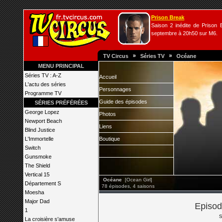
Prison Break
Saison 2 inédite de Prison B
septembre à 20h50 sur M6.
»
»
TV Circus
Séries TV
Océane
MENU PRINCIPAL
Séries TV : A-Z
Accueil
L'actu des séries
Personnages
Programme TV
Guide des épisodes
SÉRIES PRÉFÉRÉES
George Lopez
Photos
Newport Beach
Liens
Blind Justice
L'Immortelle
Boutique
Switch
Gunsmoke
The Shield
Vertical 15
Océane
[Ocean Girl]
Département S
78 épisodes, 4 saisons
Moesha
Major Dad
Episod
1
La croisière s'amuse