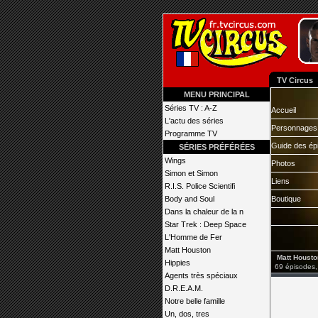
TV Circus
MENU PRINCIPAL
Séries TV : A-Z
Accueil
L'actu des séries
Personnages
Programme TV
Guide des ép
SÉRIES PRÉFÉRÉES
Wings
Photos
Simon et Simon
Liens
R.I.S. Police Scientifi
Body and Soul
Boutique
Dans la chaleur de la n
Star Trek : Deep Space
L'Homme de Fer
Matt Houston
Matt Housto
Hippies
69 épisodes,
Agents très spéciaux
D.R.E.A.M.
Notre belle famille
Un, dos, tres