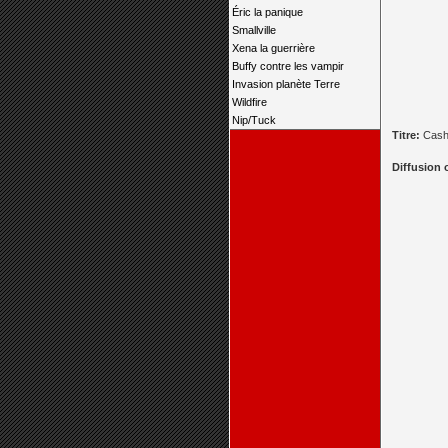
Éric la panique
Smallville
Xena la guerrière
Buffy contre les vampir
Invasion planète Terre
Wildfire
Nip/Tuck
Titre:
Cash
Diffusion 