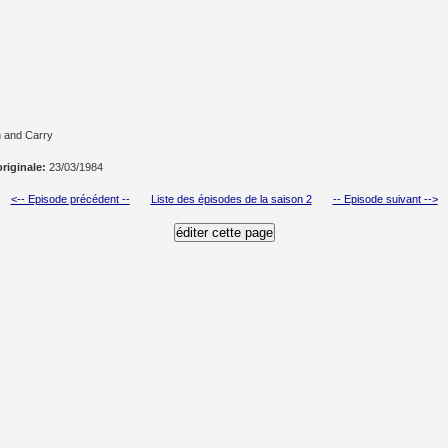
 and Carry
originale:
23/03/1984
<-- Episode précédent --
Liste des épisodes de la saison 2
-- Episode suivant -->