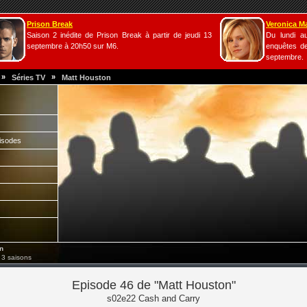
Prison Break
Veronica M
Saison 2 inédite de Prison Break à partir de jeudi 13
Du lundi a
septembre à 20h50 sur M6.
enquêtes de
septembre.
»
»
Séries TV
Matt Houston
isodes
n
 3 saisons
Episode 46 de "Matt Houston"
s02e22 Cash and Carry