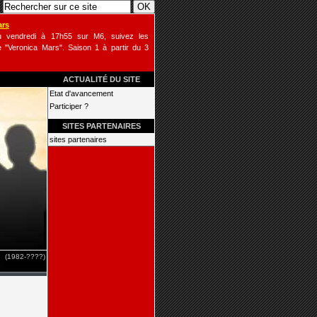
ars
u vendredi à 17h55 sur M6, suivez les
 "Veronica Mars". Saison 1 à partir du 3
ACTUALITÉ DU SITE
Etat d'avancement
Participer ?
SITES PARTENAIRES
sites partenaires
(1982-????)