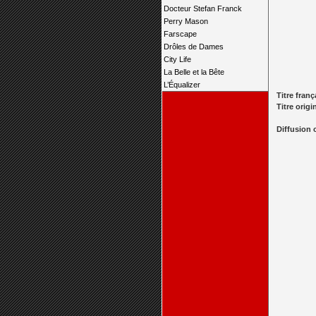
Docteur Stefan Franck
Perry Mason
Farscape
Drôles de Dames
City Life
La Belle et la Bête
L’Équalizer
Titre franç
Titre origi
Diffusion 