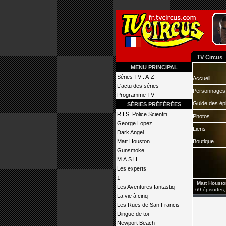
TV Circus
MENU PRINCIPAL
Séries TV : A-Z
Accueil
L'actu des séries
Personnages
Programme TV
Guide des ép
SÉRIES PRÉFÉRÉES
R.I.S. Police Scientifi
Photos
George Lopez
Liens
Dark Angel
Matt Houston
Boutique
Gunsmoke
M.A.S.H.
Les experts
1
Matt Housto
Les Aventures fantastiq
69 épisodes,
La vie à cinq
Les Rues de San Francis
Dingue de toi
Newport Beach