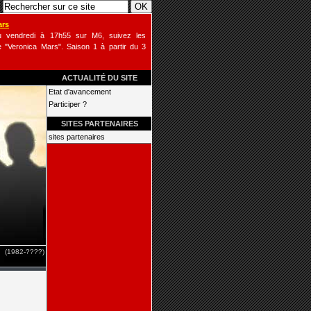
ars
u vendredi à 17h55 sur M6, suivez les
 "Veronica Mars". Saison 1 à partir du 3
ACTUALITÉ DU SITE
Etat d'avancement
Participer ?
SITES PARTENAIRES
sites partenaires
(1982-????)