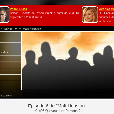
Prison Break
Veronica M
Saison 2 inédite de Prison Break à partir de jeudi 13
Du lundi a
septembre à 20h50 sur M6.
enquêtes de
septembre.
»
»
Séries TV
Matt Houston
isodes
n
 3 saisons
Episode 6 de "Matt Houston"
s01e06 Qui veut tuer Ramona ?