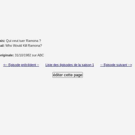
ais:
Qui veut tuer Ramona ?
nal:
Who Would Kill Ramona?
originale:
31/10/1982 sur ABC
<-- Episode précédent --
Liste des épisodes de la saison 1
-- Episode suivant -->