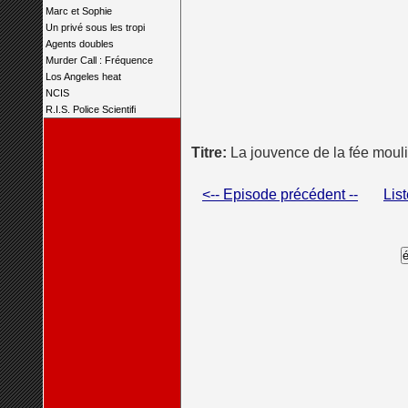
Marc et Sophie
Un privé sous les tropi
Agents doubles
Murder Call : Fréquence
Los Angeles heat
NCIS
R.I.S. Police Scientifi
Titre:
La jouvence de la fée mouli
<-- Episode précédent --
Lis