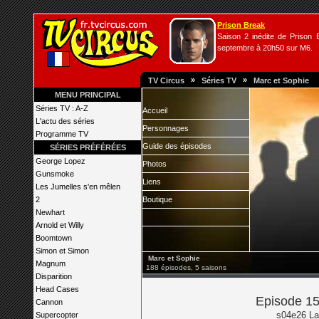
Prison Break
Saison 2 inédite de Prison B
septembre à 20h50 sur M6.
»
»
TV Circus
Séries TV
Marc et Sophie
MENU PRINCIPAL
Séries TV : A-Z
Accueil
L'actu des séries
Personnages
Programme TV
Guide des épisodes
SÉRIES PRÉFÉRÉES
George Lopez
Photos
Gunsmoke
Liens
Les Jumelles s'en mêlen
2
Boutique
Newhart
Arnold et Willy
Boomtown
Simon et Simon
Marc et Sophie
Magnum
188 épisodes, 5 saisons
Disparition
Head Cases
Episode 15
Cannon
s04e26 La 
Supercopter