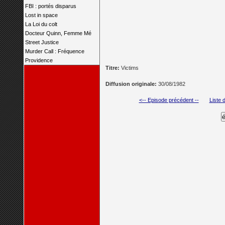
FBI : portés disparus
Lost in space
La Loi du colt
Docteur Quinn, Femme Mé
Street Justice
Murder Call : Fréquence
Providence
Titre:
Victims
Diffusion originale:
30/08/1982
<-- Episode précédent --
Liste 