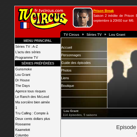
Prison Break
Saison 2 inédite de Prison B
septembre à 20h50 sur M6.
»
»
TV Circus
Séries TV
Lou Grant
MENU PRINCIPAL
Séries TV : A-Z
Accueil
L'actu des séries
Personnages
Programme TV
Guide des épisodes
SÉRIES PRÉFÉRÉES
Gunsmoke
Photos
Lou Grant
Liens
Dr House
The Days
Boutique
Agence tous risques
Le Ranch des McLeod
Ma sorcière bien aimée
1
Lou Grant
Tru Calling : Compte à
114 épisodes, 5 saisons
Deux cents dollars plus
Roseanne
Episode 
Kaamelott
Columbo