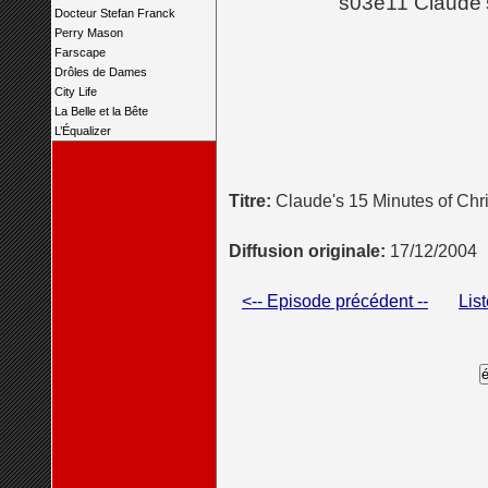
s03e11 Claude'
Docteur Stefan Franck
Perry Mason
Farscape
Drôles de Dames
City Life
La Belle et la Bête
L’Équalizer
Titre:
Claude's 15 Minutes of Chr
Diffusion originale:
17/12/2004
<-- Episode précédent --
Lis