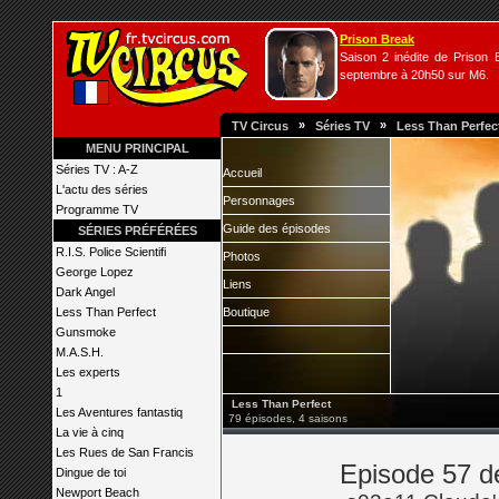
Prison Break
Saison 2 inédite de Prison B
septembre à 20h50 sur M6.
»
»
TV Circus
Séries TV
Less Than Perfec
MENU PRINCIPAL
Séries TV : A-Z
Accueil
L'actu des séries
Personnages
Programme TV
Guide des épisodes
SÉRIES PRÉFÉRÉES
R.I.S. Police Scientifi
Photos
George Lopez
Liens
Dark Angel
Less Than Perfect
Boutique
Gunsmoke
M.A.S.H.
Les experts
1
Less Than Perfect
Les Aventures fantastiq
79 épisodes, 4 saisons
La vie à cinq
Les Rues de San Francis
Episode 57 d
Dingue de toi
Newport Beach