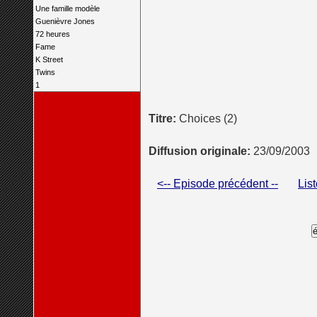
Une famille modèle
Guenièvre Jones
72 heures
Fame
K Street
Twins
1
Titre:
Choices (2)
Diffusion originale:
23/09/2003
<-- Episode précédent --
Lis