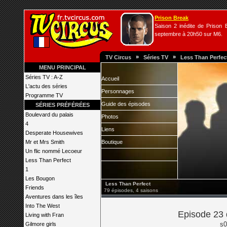
Prison Break
Saison 2 inédite de Prison B
septembre à 20h50 sur M6.
»
»
TV Circus
Séries TV
Less Than Perfec
MENU PRINCIPAL
Séries TV : A-Z
Accueil
L'actu des séries
Personnages
Programme TV
Guide des épisodes
SÉRIES PRÉFÉRÉES
Boulevard du palais
Photos
4
Liens
Desperate Housewives
Mr et Mrs Smith
Boutique
Un flic nommé Lecoeur
Less Than Perfect
1
Les Bougon
Less Than Perfect
Friends
79 épisodes, 4 saisons
Aventures dans les îles
Into The West
Episode 23 
Living with Fran
s0
Gilmore girls