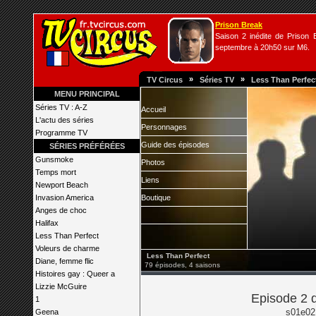
Prison Break
Saison 2 inédite de Prison B
septembre à 20h50 sur M6.
»
»
TV Circus
Séries TV
Less Than Perfec
MENU PRINCIPAL
Séries TV : A-Z
Accueil
L'actu des séries
Personnages
Programme TV
Guide des épisodes
SÉRIES PRÉFÉRÉES
Gunsmoke
Photos
Temps mort
Liens
Newport Beach
Invasion America
Boutique
Anges de choc
Halifax
Less Than Perfect
Voleurs de charme
Less Than Perfect
Diane, femme flic
79 épisodes, 4 saisons
Histoires gay : Queer a
Lizzie McGuire
Episode 2 
1
s01e02
Geena