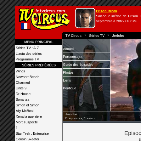
Prison Break
Saison 2 inédite de Prison B
septembre à 20h50 sur M6.
»
»
TV Circus
Séries TV
Jericho
MENU PRINCIPAL
Séries TV : A-Z
Accueil
L'actu des séries
Personnages
Programme TV
Guide des épisodes
SÉRIES PRÉFÉRÉES
Wings
Photos
Newport Beach
Liens
Charmed
Unité 9
Boutique
Dr House
Bonanza
Simon et Simon
Ally McBeal
Jericho
Xena la guerrière
11 épisodes, 1 saison
Mort suspecte
1
Episod
Star Trek : Enterprise
s
Cousin Skeeter