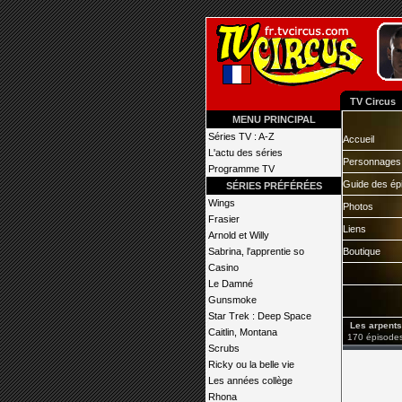
TV Circus
MENU PRINCIPAL
Séries TV : A-Z
Accueil
L'actu des séries
Personnages
Programme TV
Guide des ép
SÉRIES PRÉFÉRÉES
Wings
Photos
Frasier
Liens
Arnold et Willy
Sabrina, l'apprentie so
Boutique
Casino
Le Damné
Gunsmoke
Star Trek : Deep Space
Les arpents
Caitlin, Montana
170 épisodes
Scrubs
Ricky ou la belle vie
Les années collège
Rhona