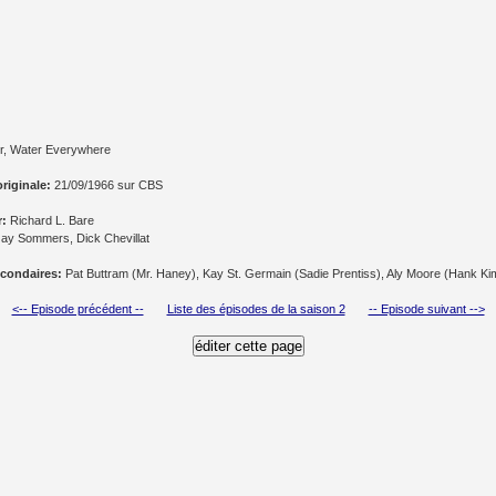
, Water Everywhere
originale:
21/09/1966 sur CBS
r:
Richard L. Bare
ay Sommers, Dick Chevillat
condaires:
Pat Buttram (Mr. Haney), Kay St. Germain (Sadie Prentiss), Aly Moore (Hank Kim
<-- Episode précédent --
Liste des épisodes de la saison 2
-- Episode suivant -->