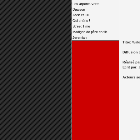
Les arpents verts
Dawson
Jack et Jill
Oui chérie !
Street Time
Madigan de père en fils
Jeremiah
Titre:
Water
Diffusion 
Réalisé pa
Ecrit par:
J
Acteurs se