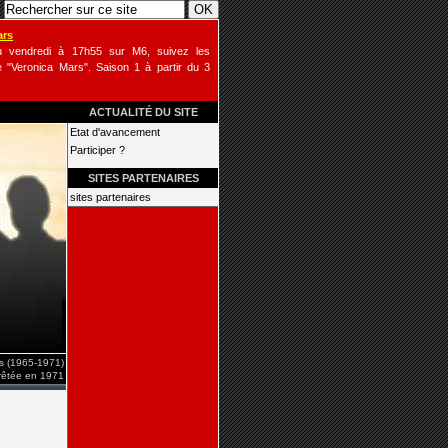
ars
u vendredi à 17h55 sur M6, suivez les
 "Veronica Mars". Saison 1 à partir du 3
ACTUALITÉ DU SITE
Etat d'avancement
Participer ?
SITES PARTENAIRES
sites partenaires
is (1965-1971)
rrêtée en 1971