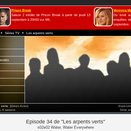
Prison Break
Veronica M
Saison 2 inédite de Prison Break à partir de jeudi 13
Du lundi a
septembre à 20h50 sur M6.
enquêtes de
septembre.
»
»
Séries TV
Les arpents verts
isodes
 verts
[Green Acres]
Etats-Un
, 6 saisons
Série a
Episode 34 de "Les arpents verts"
s02e02 Water, Water Everywhere