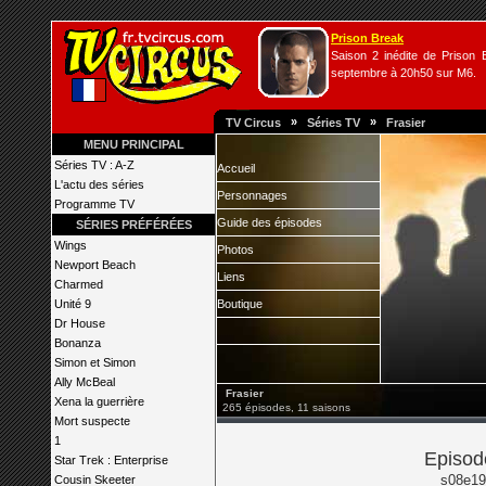
Prison Break
Saison 2 inédite de Prison B
septembre à 20h50 sur M6.
»
»
TV Circus
Séries TV
Frasier
MENU PRINCIPAL
Séries TV : A-Z
Accueil
L'actu des séries
Personnages
Programme TV
Guide des épisodes
SÉRIES PRÉFÉRÉES
Wings
Photos
Newport Beach
Liens
Charmed
Unité 9
Boutique
Dr House
Bonanza
Simon et Simon
Ally McBeal
Frasier
Xena la guerrière
265 épisodes, 11 saisons
Mort suspecte
1
Episod
Star Trek : Enterprise
s08e19
Cousin Skeeter