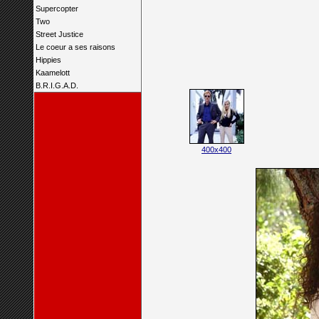
Supercopter
Two
Street Justice
Le coeur a ses raisons
Hippies
Kaamelott
B.R.I.G.A.D.
400x400