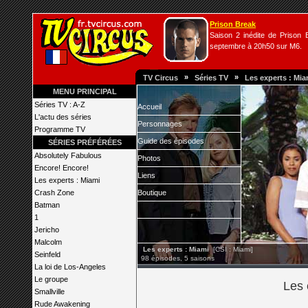
Prison Break
Saison 2 inédite de Prison B
septembre à 20h50 sur M6.
»
»
TV Circus
Séries TV
Les experts : Mia
MENU PRINCIPAL
Séries TV : A-Z
Accueil
L'actu des séries
Personnages
Programme TV
Guide des épisodes
SÉRIES PRÉFÉRÉES
Absolutely Fabulous
Photos
Encore! Encore!
Liens
Les experts : Miami
Crash Zone
Boutique
Batman
1
Jericho
Malcolm
Les experts : Miami
[CSI : Miami]
Seinfeld
98 épisodes, 5 saisons
La loi de Los-Angeles
Le groupe
Les 
Smallville
Rude Awakening