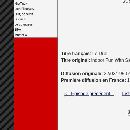
s0
Nip/Tuck
Love Therapy
Huit, ça suffit !
Surface
Le voyageur
15/A
Mutant X
Titre français:
Le Duel
Titre original:
Indoor Fun With 
Diffusion originale:
22/02/1990 
Première diffusion en France:
1
<-- Episode précédent --
Lis