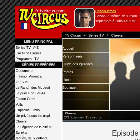
Prison Break
Saison 2 inédite de Prison B
septembre à 20h50 sur M6.
»
»
TV Circus
Séries TV
Cheers
MENU PRINCIPAL
Séries TV : A-Z
Accueil
L'actu des séries
Personnages
Programme TV
Guide des épisodes
SÉRIES PRÉFÉRÉES
Gunsmoke
Photos
Invasion America
Liens
25° Sud
Le Ranch des McLeod
Boutique
Le prince de Bel-Air
Falcon Crest
Voilà !
Capitaine Furillo
Cheers
Un privé sous les tropi
271 épisodes, 11 saisons
Cheers
La Légende de la cité p
Episode
Eureka
Mariés, deux enfants