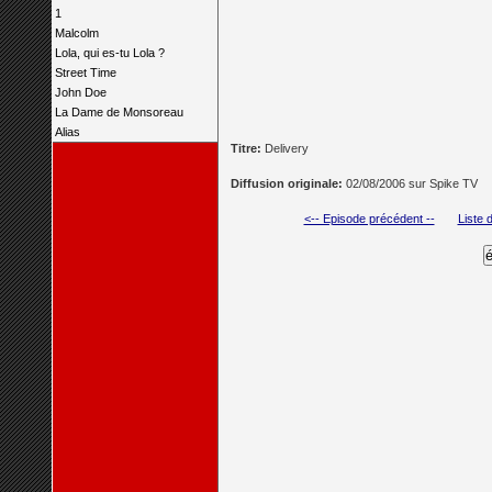
1
Malcolm
Lola, qui es-tu Lola ?
Street Time
John Doe
La Dame de Monsoreau
Alias
Titre:
Delivery
Diffusion originale:
02/08/2006 sur Spike TV
<-- Episode précédent --
Liste 