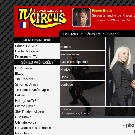
Prison Break
Saison 2 inédite de Prison B
septembre à 20h50 sur M6.
»
»
TV Circus
Séries TV
Blade
MENU PRINCIPAL
Séries TV : A-Z
Accueil
L'actu des séries
Personnages
Programme TV
Guide des épisodes
SÉRIES PRÉFÉRÉES
Le Virginien
Photos
Blade
Liens
The Parkers
Simon et Simon
Boutique
Troisième Planète après
Batman
Huit, ça suffit !
Boston justice
Blade
Shérif, fais-moi peur
13 épisodes, 1 saison
Gunsmoke
Ultimate Force
Episo
Les Jumelles s'en mêlen
Rick Hunter