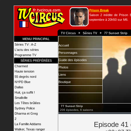
Prison Break
Saison 2 inédite de Prison B
septembre à 20h50 sur M6.
»
»
TV Circus
Séries TV
77 Sunset Strip
MENU PRINCIPAL
Séries TV : A-Z
Accueil
L'actu des séries
Personnages
Programme TV
Guide des épisodes
SÉRIES PRÉFÉRÉES
Charmed
Photos
Haute tension
Liens
55 degrés nord
NYPD Blue
Boutique
Dallas
Huit, ça suffit !
Smallville
Les Têtes brûlées
77 Sunset Strip
Sydney Police
206 épisodes, 6 saisons
Dharma et Greg
2
Episode 41 
La Famille Addams
Walker, Texas ranger