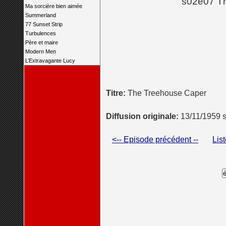
s02e07 T
Ma sorcière bien aimée
Summerland
77 Sunset Strip
Turbulences
Père et maire
Modern Men
L’Extravagante Lucy
Titre:
The Treehouse Caper
Diffusion originale:
13/11/1959 
<-- Episode précédent --
Lis