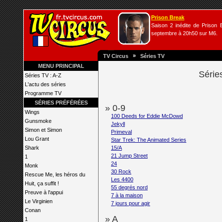
Prison Break
Saison 2 inédite de Prison B
septembre à 20h50 sur M6.
»
TV Circus
Séries TV
MENU PRINCIPAL
Séries
Séries TV : A-Z
L'actu des séries
Programme TV
SÉRIES PRÉFÉRÉES
» 0-9
Wings
100 Deeds for Eddie McDowd
Gunsmoke
Jekyll
Simon et Simon
Primeval
Lou Grant
Star Trek: The Animated Series
Shark
15/A
21 Jump Street
1
24
Monk
30 Rock
Rescue Me, les héros du
Les 4400
Huit, ça suffit !
55 degrés nord
Preuve à l'appui
7 à la maison
Le Virginien
7 jours pour agir
Conan
» A
1