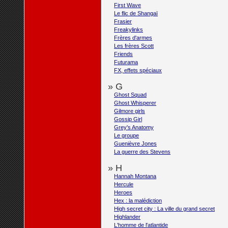
First Wave
Le flic de Shangaï
Frasier
Freakylinks
Frères d'armes
Les frères Scott
Friends
Futurama
FX, effets spéciaux
» G
Ghost Squad
Ghost Whisperer
Gilmore girls
Gossip Girl
Grey's Anatomy
Le groupe
Guenièvre Jones
La guerre des Stevens
» H
Hannah Montana
Hercule
Heroes
Hex : la malédiction
High secret city : La ville du grand secret
Highlander
L'homme de l'atlantide