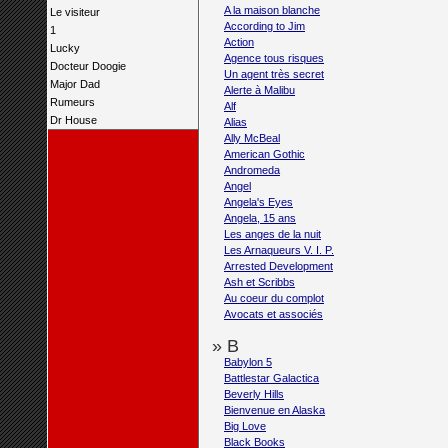
A la maison blanche
Le visiteur
According to Jim
1
Action
Lucky
Agence tous risques
Docteur Doogie
Un agent très secret
Major Dad
Alerte à Malibu
Rumeurs
Alf
Dr House
Alias
Ally McBeal
American Gothic
Andromeda
Angel
Angela's Eyes
Angela, 15 ans
Les anges de la nuit
Les Arnaqueurs V. I. P.
Arrested Development
Ash et Scribbs
Au coeur du complot
Avocats et associés
» B
Babylon 5
Battlestar Galactica
Beverly Hills
Bienvenue en Alaska
Big Love
Black Books