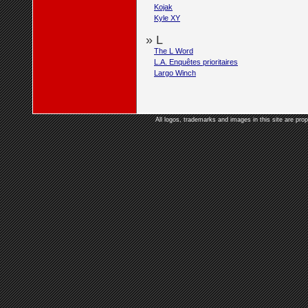
Kojak
Kyle XY
» L
The L Word
L.A. Enquêtes prioritaires
Largo Winch
All logos, trademarks and images in this site are prop