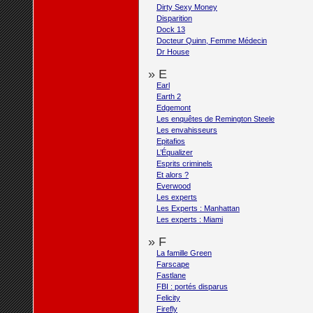
Dirty Sexy Money
Disparition
Dock 13
Docteur Quinn, Femme Médecin
Dr House
» E
Earl
Earth 2
Edgemont
Les enquêtes de Remington Steele
Les envahisseurs
Epitafios
L’Équalizer
Esprits criminels
Et alors ?
Everwood
Les experts
Les Experts : Manhattan
Les experts : Miami
» F
La famille Green
Farscape
Fastlane
FBI : portés disparus
Felicity
Firefly