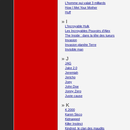
L'homme qui valait 3 milliards
How I Met Your Mother
Huff
» I
L'Incroyable Hulk
Les Incroyables Pouvoirs d'Alex
The Inside : dans la tête des tueurs
Invasion
Invasion planète Terre
Invisible man
» J
JAG
Jake 2.0
Jeremiah
Jericho
Joey
John Doe
Jonny Zero
Juste cause
» K
K 2000
Karen Sisco
Kidnapped
Killer Instinct
Kindred, le clan des maudits