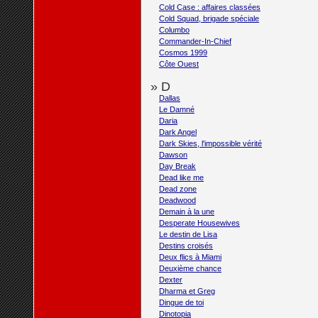
Cold Case : affaires classées
Cold Squad, brigade spéciale
Columbo
Commander-In-Chief
Cosmos 1999
Côte Ouest
» D
Dallas
Le Damné
Daria
Dark Angel
Dark Skies, l'impossible vérité
Dawson
Day Break
Dead like me
Dead zone
Deadwood
Demain à la une
Desperate Housewives
Le destin de Lisa
Destins croisés
Deux flics à Miami
Deuxième chance
Dexter
Dharma et Greg
Dingue de toi
Dinotopia