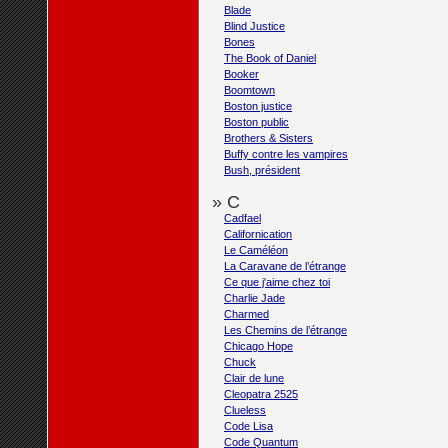
Blade
Blind Justice
Bones
The Book of Daniel
Booker
Boomtown
Boston justice
Boston public
Brothers & Sisters
Buffy contre les vampires
Bush, président
» C
Cadfael
Californication
Le Caméléon
La Caravane de l’étrange
Ce que j'aime chez toi
Charlie Jade
Charmed
Les Chemins de l’étrange
Chicago Hope
Chuck
Clair de lune
Cleopatra 2525
Clueless
Code Lisa
Code Quantum